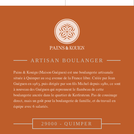
ARTISAN BOULANGER
Pains & Kouign (Maison Guéguen) est une boulangerie artisanale
située à Quimper au 104 avenue de la France libre. Créée par Jean
Guéguen en 1963, puis dirigée par son fils Michel depuis 1980, ce sont
à nouveau des Guéguen qui reprennent le flambeau de cette
boulangerie ancrée dans le quartier de Kerfeuteun. Pas de cousinage
direct, mais un goût pour la boulangerie de famille, et du travail en
équipe avec 6 salariés.
29000 - QUIMPER