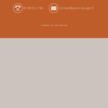
02 98 95 27 66
contact@pains-kouign.fr
Création du site Internet