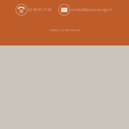
02 98 95 27 66
contact@pains-kouign.fr
Création du site Internet