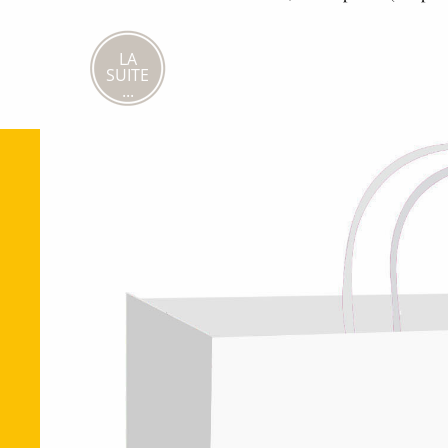
LA
SUITE
...