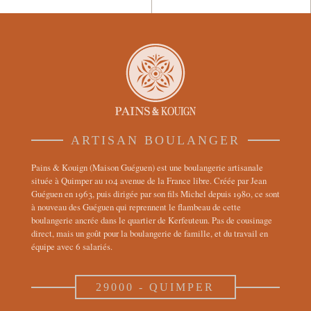
ARTISAN BOULANGER
Pains & Kouign (Maison Guéguen) est une boulangerie artisanale
située à Quimper au 104 avenue de la France libre. Créée par Jean
Guéguen en 1963, puis dirigée par son fils Michel depuis 1980, ce sont
à nouveau des Guéguen qui reprennent le flambeau de cette
boulangerie ancrée dans le quartier de Kerfeuteun. Pas de cousinage
direct, mais un goût pour la boulangerie de famille, et du travail en
équipe avec 6 salariés.
29000 - QUIMPER