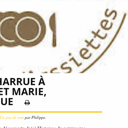
HARRUE À
ET MARIE,
NUE
Un peu de tout
par Philippe.